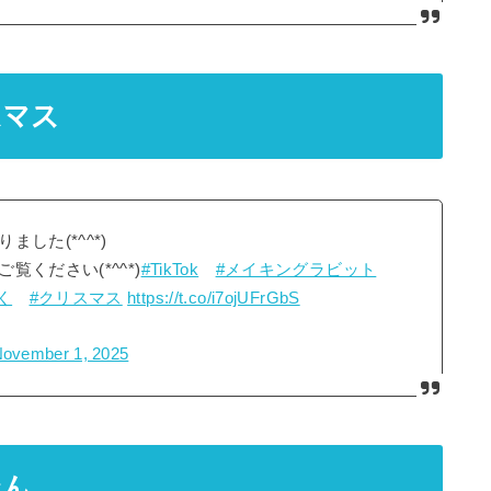
スマス
した(*^^*)
ください(*^^*)
#TikTok
#メイキングラビット
く
#クリスマス
https://t.co/i7ojUFrGbS
ovember 1, 2025
なん