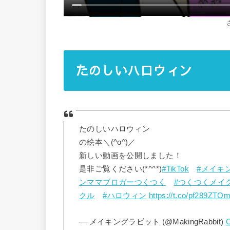
たのしいハロウィン
たのしいハロウィン
の絵本＼(^o^)／
新しい動画を公開しました！
是非ご覧ください(*^^*)
#TikTok
#メイキ
ンママブロガーつくつく
#つくつくメイ
クル
#ハロウィン
https://t.co/pf289ZTO
— メイキングラビット (@MakingRabbit)
O