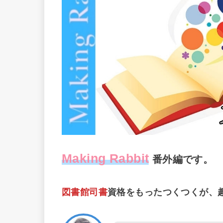
Making Rabbit
番外編です。
図書館司書
資格をもったつくつくが、