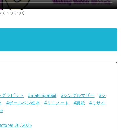
さく：つくつく
ングラビット
#makingrabbit
#シングルマザー
#シ
ク
#ボールペン絵本
#ミニノート
#裏紙
#リサイ
me
ctober 26, 2025