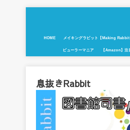
HOME
メイキングラビット【Making Rabbi
ビューラーマニア
【Amazon】
息抜きRabbit