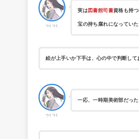
実は
図書館司書
資格も持つ
宝の持ち腐れになっていた
つくつく
絵が上手いか下手は、心の中で判断して
一応、一時期美術部だった
つくつく