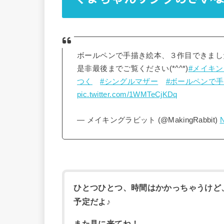
ボールペンで手描き絵本、３作目できまし
是非最後までご覧ください(*^^*)
#メイキ
つく
#シングルマザー
#ボールペンで
pic.twitter.com/1WMTeCjKDq
— メイキングラビット (@MakingRabbit)
N
ひとつひとつ、時間はかかっちゃうけど
予定だよ♪
また見に来てね！