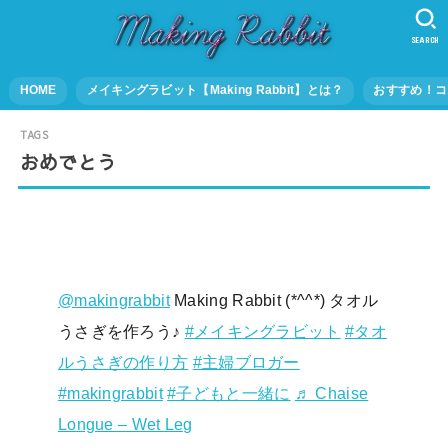
SEARCH
HOME
メイキングラビット【Making Rabbit】とは？
おすすめ！コ
おめでとう
@makingrabbit
Making Rabbit (*^^*) タオル
うさぎを作ろう♪
#メイキングラビット
#タオ
ルうさぎの作り方
#主婦ブロガー
#makingrabbit
#子どもと一緒に
♬ Chaise
Longue – Wet Leg