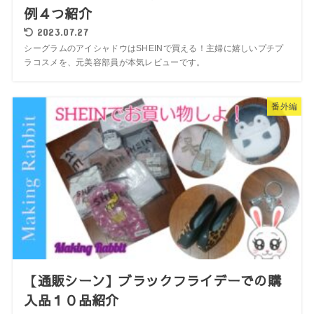
例４つ紹介
2023.07.27
シーグラムのアイシャドウはSHEINで買える！主婦に嬉しいプチプ
ラコスメを、元美容部員が本気レビューです。
番外編
【通販シーン】ブラックフライデーでの購
入品１０品紹介