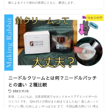
燥によるメイク崩れの原因とともに、解説します。
スキンケア
ニードルクリームとは何？ニードルパッチ
との違い ２種比較
2023.11.15
皆様、こんにちは。元美容部員でセカンドキャリアアドバイザーの
つくつくです。 Qoo10メガ割がまた始まりましたね！ 楽しみ～♪ イ
デベノン買いだめしよっ やっぱりか さて、今回は購入時につい考え