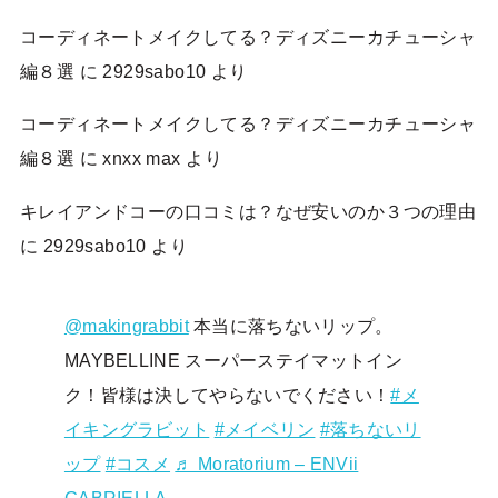
コーディネートメイクしてる？ディズニーカチューシャ
編８選
に
2929sabo10
より
コーディネートメイクしてる？ディズニーカチューシャ
編８選
に
xnxx max
より
キレイアンドコーの口コミは？なぜ安いのか３つの理由
に
2929sabo10
より
@makingrabbit
本当に落ちないリップ。
MAYBELLINE スーパーステイマットイン
ク！皆様は決してやらないでください！
#メ
イキングラビット
#メイベリン
#落ちないリ
ップ
#コスメ
♬ Moratorium – ENVii