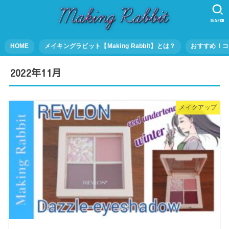
SEARCH
HOME
メイキングラビット【Making Rabbit】とは？
おすすめ！コ
2022年11月
メイクアップ