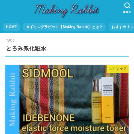
SEARCH
HOME
メイキングラビット【Making Rabbit】とは？
おすすめ！コ
とろみ系化粧水
スキンケア