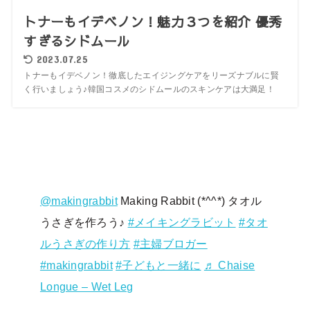
トナーもイデベノン！魅力３つを紹介 優秀
すぎるシドムール
2023.07.25
トナーもイデベノン！徹底したエイジングケアをリーズナブルに賢
く行いましょう♪韓国コスメのシドムールのスキンケアは大満足！
@makingrabbit
Making Rabbit (*^^*) タオル
うさぎを作ろう♪
#メイキングラビット
#タオ
ルうさぎの作り方
#主婦ブロガー
#makingrabbit
#子どもと一緒に
♬ Chaise
Longue – Wet Leg