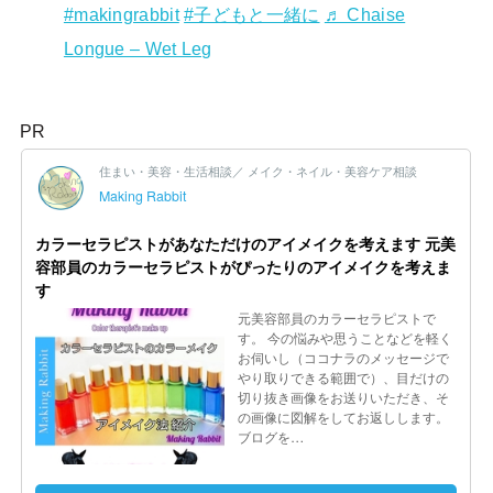
#makingrabbit
#子どもと一緒に
♬ Chaise
Longue – Wet Leg
PR