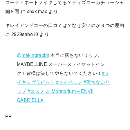
コーディネートメイクしてる？ディズニーカチューシャ
編８選
に
xnxx max
より
キレイアンドコーの口コミは？なぜ安いのか３つの理由
に
2929sabo10
より
@makingrabbit
本当に落ちないリップ。
MAYBELLINE スーパーステイマットイン
ク！皆様は決してやらないでください！
#メ
イキングラビット
#メイベリン
#落ちないリ
ップ
#コスメ
♬ Moratorium – ENVii
GABRIELLA
PR