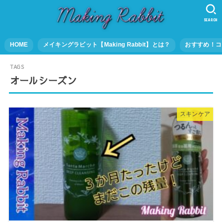
SEARCH
HOME
メイキングラビット【Making Rabbit】とは？
おすすめ！コ
オールシーズン
スキンケア