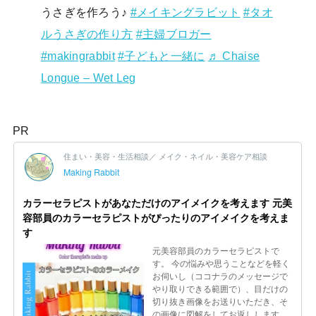
うさぎを作ろう♪
#メイキングラビット
#タオ
ルうさぎの作り方
#主婦ブロガー
#makingrabbit
#子どもと一緒に
♬ Chaise
Longue – Wet Leg
PR