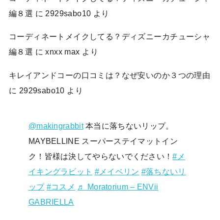
編８選
に
2929sabo10
より
コーディネートメイクしてる？ディズニーカチューシャ
編８選
に
xnxx max
より
キレイアンドコーの口コミは？なぜ安いのか３つの理由
に
2929sabo10
より
@makingrabbit
本当に落ちないリップ。
MAYBELLINE スーパーステイマットイン
ク！皆様は決してやらないでください！
#メ
イキングラビット
#メイベリン
#落ちないリ
ップ
#コスメ
♬ Moratorium – ENVii
GABRIELLA