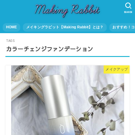
SEARCH
HOME
メイキングラビット【Making Rabbit】とは？
おすすめ！コ
カラーチェンジファンデーション
メイクアップ