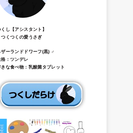
つくし【アシスタント】
・つくつくの愛うさぎ
ネザーランドドワーフ(黒) ♂
性格：ツンデレ
好きな食べ物：乳酸菌タブレット