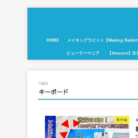
HOME
メイキングラビット【Making Rabbi
ビューラーマニア
【Amazon】
キーボード
番外編