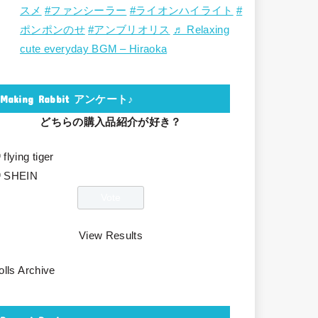
スメ
#ファンシーラー
#ライオンハイライト
#
ポンポンのせ
#アンブリオリス
♬ Relaxing
cute everyday BGM – Hiraoka
Making Rabbit アンケート♪
どちらの購入品紹介が好き？
flying tiger
SHEIN
View Results
olls Archive