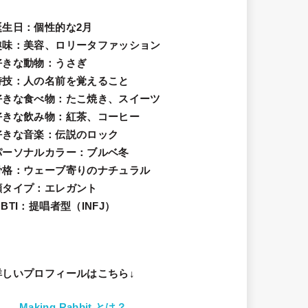
誕生日
：個性的な2月
趣味
：美容、ロリータファッション
好きな動物
：うさぎ
特技
：人の名前を覚えること
好きな食べ物
：たこ焼き、スイーツ
好きな飲み物：紅茶、コーヒー
好きな音楽：伝説のロック
パーソナルカラー：ブルベ冬
骨格：ウェーブ寄りのナチュラル
顔タイプ：エレガン
ト
BTI：提唱者型（INFJ）
詳しいプロフィールはこちら↓
Making Rabbit とは？