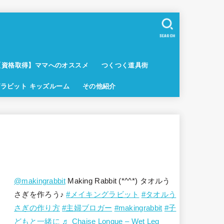
SEARCH
【資格取得】ママへのオススメ
つくつく道具街
ラビット キッズルーム
その他紹介
@makingrabbit
Making Rabbit (*^^*) タオルう
さぎを作ろう♪
#メイキングラビット
#タオルう
さぎの作り方
#主婦ブロガー
#makingrabbit
#子
どもと一緒に
♬ Chaise Longue – Wet Leg