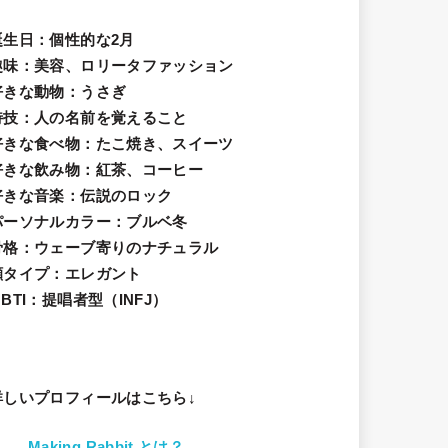
誕生日
：個性的な2月
趣味
：美容、ロリータファッション
好きな動物
：うさぎ
特技
：人の名前を覚えること
好きな食べ物
：たこ焼き、スイーツ
好きな飲み物：紅茶、コーヒー
好きな音楽：伝説のロック
パーソナルカラー：ブルベ冬
骨格：ウェーブ寄りのナチュラル
顔タイプ：エレガン
ト
BTI：提唱者型（INFJ）
詳しいプロフィールはこちら↓
Making Rabbit とは？