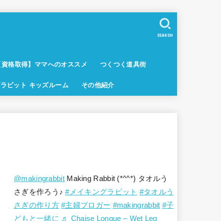
SEARCH
【資格取得】ママへのオススメ
つくつく道具街
ラビット キッズルーム
その他紹介
@makingrabbit
Making Rabbit (*^^*) タオルう
さぎを作ろう♪
#メイキングラビット
#タオルう
さぎの作り方
#主婦ブロガー
#makingrabbit
#子
どもと一緒に
♬ Chaise Longue – Wet Leg