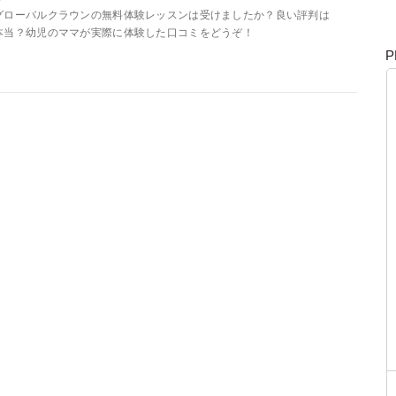
グローバルクラウンの無料体験レッスンは受けましたか？良い評判は
本当？幼児のママが実際に体験した口コミをどうぞ！
P