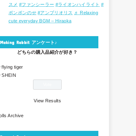
スメ
#ファンシーラー
#ライオンハイライト
#
ポンポンのせ
#アンブリオリス
♬ Relaxing
cute everyday BGM – Hiraoka
Making Rabbit アンケート♪
どちらの購入品紹介が好き？
flying tiger
SHEIN
View Results
olls Archive