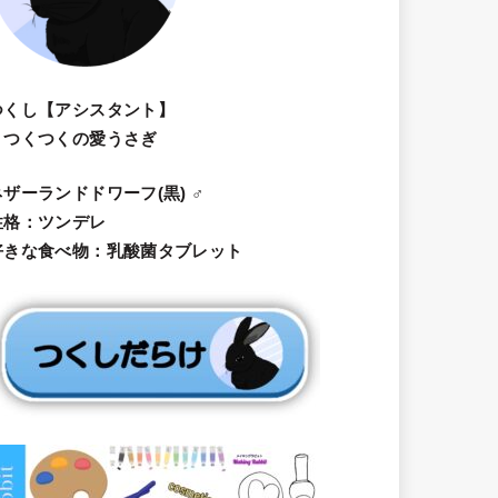
つくし【アシスタント】
・つくつくの愛うさぎ
ネザーランドドワーフ(黒) ♂
性格：ツンデレ
好きな食べ物：乳酸菌タブレット