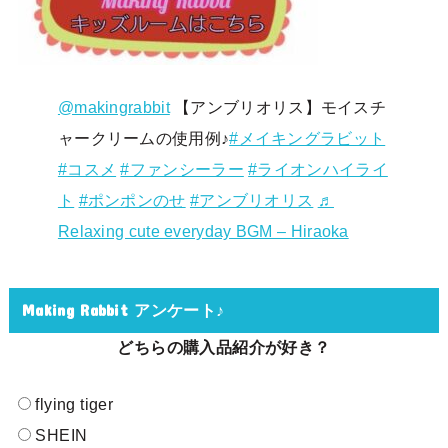
@makingrabbit
【アンブリオリス】モイスチ
ャークリームの使用例♪
#メイキングラビット
#コスメ
#ファンシーラー
#ライオンハイライ
ト
#ポンポンのせ
#アンブリオリス
♬
Relaxing cute everyday BGM – Hiraoka
Making Rabbit アンケート♪
どちらの購入品紹介が好き？
flying tiger
SHEIN