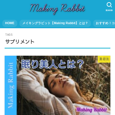
SEARCH
HOME
メイキングラビット【Making Rabbit】とは？
おすすめ！コ
サプリメント
美容法