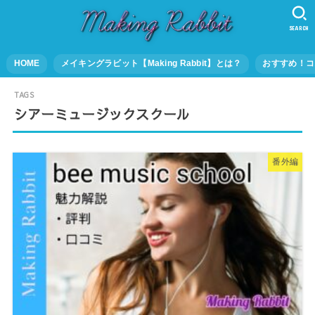
SEARCH
HOME
メイキングラビット【Making Rabbit】とは？
おすすめ！コ
シアーミュージックスクール
番外編