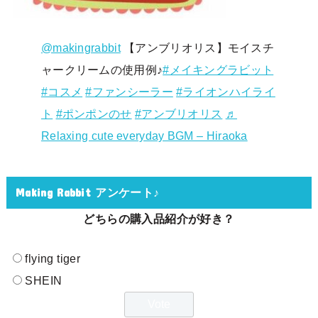
@makingrabbit
【アンブリオリス】モイスチ
ャークリームの使用例♪
#メイキングラビット
#コスメ
#ファンシーラー
#ライオンハイライ
ト
#ポンポンのせ
#アンブリオリス
♬
Relaxing cute everyday BGM – Hiraoka
Making Rabbit アンケート♪
どちらの購入品紹介が好き？
flying tiger
SHEIN