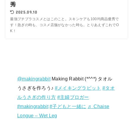
秀
2025.09.10
最強プチプラコスメとはこのこと。スキンケアも100均商品優秀で
す！急ぎの時も、コスメ店舗がなかった時も。とりあえずこれでO
K！
@makingrabbit
Making Rabbit (*^^*) タオル
うさぎを作ろう♪
#メイキングラビット
#タオ
ルうさぎの作り方
#主婦ブロガー
#makingrabbit
#子どもと一緒に
♬ Chaise
Longue – Wet Leg