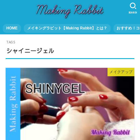
SEARCH
HOME
メイキングラビット【Making Rabbit】とは？
おすすめ！コ
シャイニージェル
メイクアップ