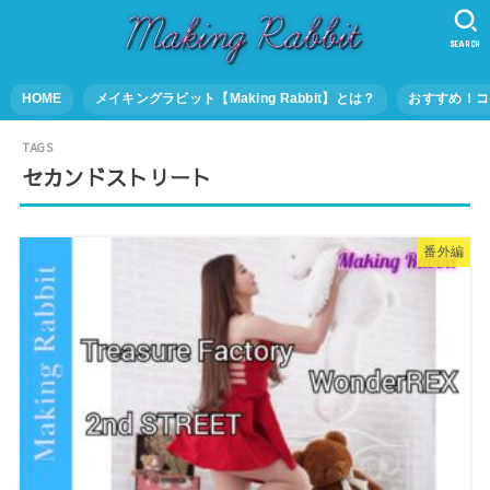
SEARCH
HOME
メイキングラビット【Making Rabbit】とは？
おすすめ！コ
セカンドストリート
番外編