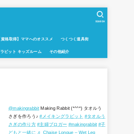
SEARCH
【資格取得】ママへのオススメ
つくつく道具街
ラビット キッズルーム
その他紹介
@makingrabbit
Making Rabbit (*^^*) タオルう
さぎを作ろう♪
#メイキングラビット
#タオルう
さぎの作り方
#主婦ブロガー
#makingrabbit
#子
どもと一緒に
♬ Chaise Longue – Wet Leg