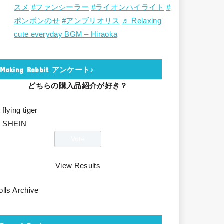
スメ
#ファンシーラー
#ライオンハイライト
#
ポンポンのせ
#アンブリオリス
♬ Relaxing
cute everyday BGM – Hiraoka
Making Rabbit アンケート♪
どちらの購入品紹介が好き？
flying tiger
SHEIN
View Results
olls Archive