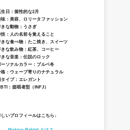
誕生日
：個性的な2月
趣味
：美容、ロリータファッション
好きな動物
：うさぎ
特技
：人の名前を覚えること
好きな食べ物
：たこ焼き、スイーツ
好きな飲み物：紅茶、コーヒー
好きな音楽：伝説のロック
パーソナルカラー：ブルベ冬
骨格：ウェーブ寄りのナチュラル
顔タイプ：エレガン
ト
BTI：提唱者型（INFJ）
詳しいプロフィールはこちら↓
Making Rabbit とは？