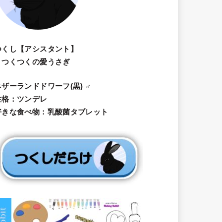
つくし【アシスタント】
・つくつくの愛うさぎ
ネザーランドドワーフ(黒) ♂
性格：ツンデレ
好きな食べ物：乳酸菌タブレット