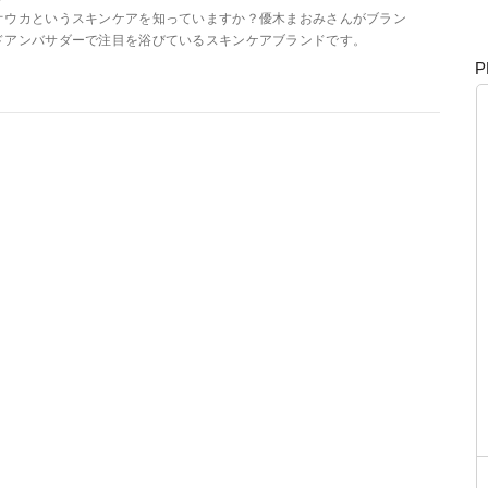
オウカというスキンケアを知っていますか？優木まおみさんがブラン
ドアンバサダーで注目を浴びているスキンケアブランドです。
P