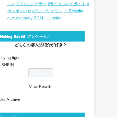
スメ
#ファンシーラー
#ライオンハイライト
#
ポンポンのせ
#アンブリオリス
♬ Relaxing
cute everyday BGM – Hiraoka
Making Rabbit アンケート♪
どちらの購入品紹介が好き？
flying tiger
SHEIN
View Results
olls Archive