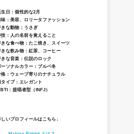
誕生日
：個性的な2月
趣味
：美容、ロリータファッション
好きな動物
：うさぎ
特技
：人の名前を覚えること
好きな食べ物
：たこ焼き、スイーツ
好きな飲み物：紅茶、コーヒー
好きな音楽：伝説のロック
パーソナルカラー：ブルベ冬
骨格：ウェーブ寄りのナチュラル
顔タイプ：エレガン
ト
BTI：提唱者型（INFJ）
詳しいプロフィールはこちら↓
Making Rabbit とは？