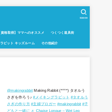
SEARCH
【資格取得】ママへのオススメ
つくつく道具街
ラビット キッズルーム
その他紹介
@makingrabbit
Making Rabbit (*^^*) タオルう
さぎを作ろう♪
#メイキングラビット
#タオルう
さぎの作り方
#主婦ブロガー
#makingrabbit
#子
どもと一緒に
♬ Chaise Longue – Wet Leg