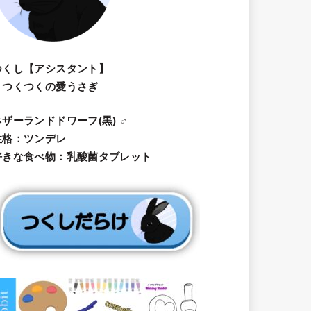
つくし【アシスタント】
・つくつくの愛うさぎ
ネザーランドドワーフ(黒) ♂
性格：ツンデレ
好きな食べ物：乳酸菌タブレット