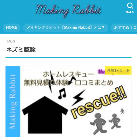
SEARCH
HOME
メイキングラビット【Making Rabbit】とは？
おすすめ！コ
ネズミ駆除
体験レポート