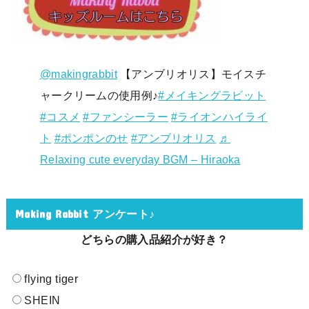
@makingrabbit
【アンブリオリス】モイスチ
ャークリームの使用例♪
#メイキングラビット
#コスメ
#ファンシーラー
#ライオンハイライ
ト
#ポンポンのせ
#アンブリオリス
♬
Relaxing cute everyday BGM – Hiraoka
Making Rabbit アンケート♪
どちらの購入品紹介が好き？
flying tiger
SHEIN