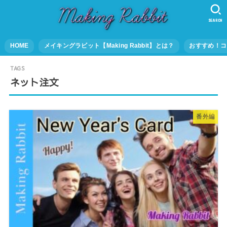
SEARCH
HOME
メイキングラビット【Making Rabbit】とは？
おすすめ！コ
ネット注文
番外編