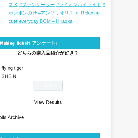
スメ
#ファンシーラー
#ライオンハイライト
#
ポンポンのせ
#アンブリオリス
♬ Relaxing
cute everyday BGM – Hiraoka
Making Rabbit アンケート♪
どちらの購入品紹介が好き？
flying tiger
SHEIN
View Results
olls Archive