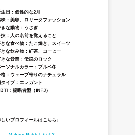
誕生日
：個性的な2月
趣味
：美容、ロリータファッション
好きな動物
：うさぎ
特技
：人の名前を覚えること
好きな食べ物
：たこ焼き、スイーツ
好きな飲み物：紅茶、コーヒー
好きな音楽：伝説のロック
パーソナルカラー：ブルベ冬
骨格：ウェーブ寄りのナチュラル
顔タイプ：エレガン
ト
BTI：提唱者型（INFJ）
詳しいプロフィールはこちら↓
Making Rabbit とは？