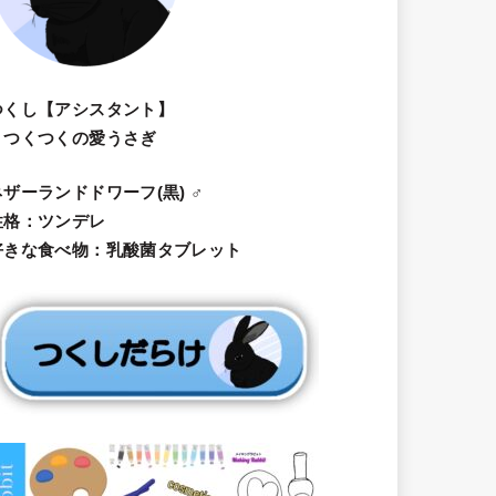
つくし【アシスタント】
・つくつくの愛うさぎ
ネザーランドドワーフ(黒) ♂
性格：ツンデレ
好きな食べ物：乳酸菌タブレット