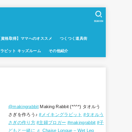
SEARCH
【資格取得】ママへのオススメ
つくつく道具街
ラビット キッズルーム
その他紹介
@makingrabbit
Making Rabbit (*^^*) タオルう
さぎを作ろう♪
#メイキングラビット
#タオルう
さぎの作り方
#主婦ブロガー
#makingrabbit
#子
どもと一緒に
♬ Chaise Longue – Wet Leg