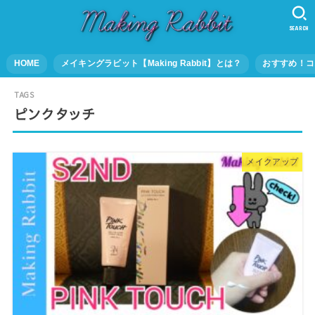
SEARCH
HOME
メイキングラビット【Making Rabbit】とは？
おすすめ！コ
ピンクタッチ
メイクアップ