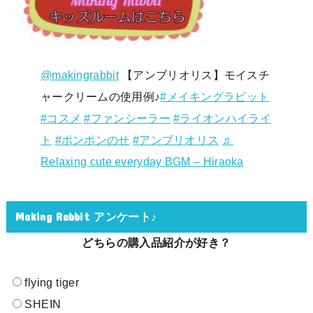
@makingrabbit
【アンブリオリス】モイスチ
ャークリームの使用例♪
#メイキングラビット
#コスメ
#ファンシーラー
#ライオンハイライ
ト
#ポンポンのせ
#アンブリオリス
♬
Relaxing cute everyday BGM – Hiraoka
Making Rabbit アンケート♪
どちらの購入品紹介が好き？
flying tiger
SHEIN