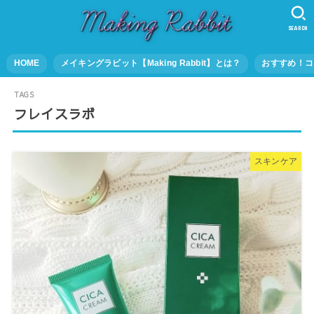
SEARCH
HOME
メイキングラビット【Making Rabbit】とは？
おすすめ！コ
フレイスラボ
スキンケア