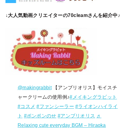
↓
大人気動画クリエイターの70cleamさんを紹介中♪
@makingrabbit
【アンブリオリス】モイスチ
ャークリームの使用例♪
#メイキングラビット
#コスメ
#ファンシーラー
#ライオンハイライ
ト
#ポンポンのせ
#アンブリオリス
♬
Relaxing cute everyday BGM – Hiraoka