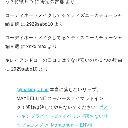
う？特徴５つ
に
海辺の古都
より
コーディネートメイクしてる？ディズニーカチューシャ
編８選
に
2929sabo10
より
コーディネートメイクしてる？ディズニーカチューシャ
編８選
に
xnxx max
より
キレイアンドコーの口コミは？なぜ安いのか３つの理由
に
2929sabo10
より
@makingrabbit
本当に落ちないリップ。
MAYBELLINE スーパーステイマットイン
ク！皆様は決してやらないでください！
#メ
イキングラビット
#メイベリン
#落ちないリ
ップ
#コスメ
♬ Moratorium – ENVii