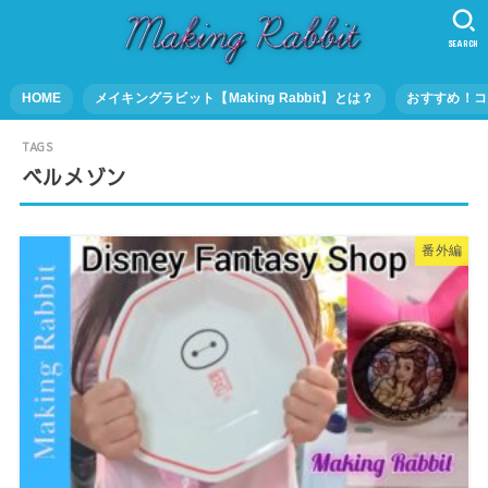
SEARCH
HOME
メイキングラビット【Making Rabbit】とは？
おすすめ！コ
ベルメゾン
番外編