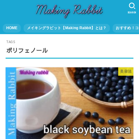
SEARCH
HOME
メイキングラビット【Making Rabbit】とは？
おすすめ！コ
ポリフェノール
美容法