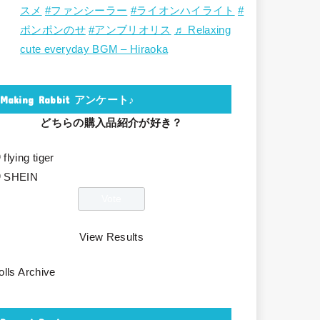
スメ
#ファンシーラー
#ライオンハイライト
#
ポンポンのせ
#アンブリオリス
♬ Relaxing
cute everyday BGM – Hiraoka
Making Rabbit アンケート♪
どちらの購入品紹介が好き？
flying tiger
SHEIN
View Results
olls Archive