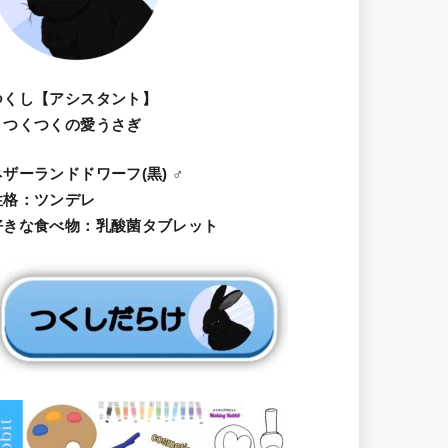
つくし【アシスタント】
・つくつくの愛うさぎ
ネザーランドドワーフ(黒) ♂
性格：ツンデレ
好きな食べ物：乳酸菌タブレット