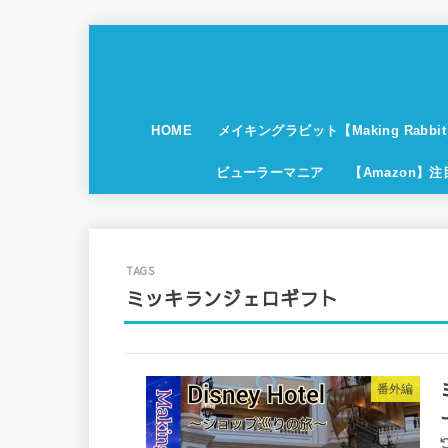
HOME
メイキングラビット【Making Rabbi
ビューラーマニア
【Amazon】
ミッキランジェロギフト
番外編