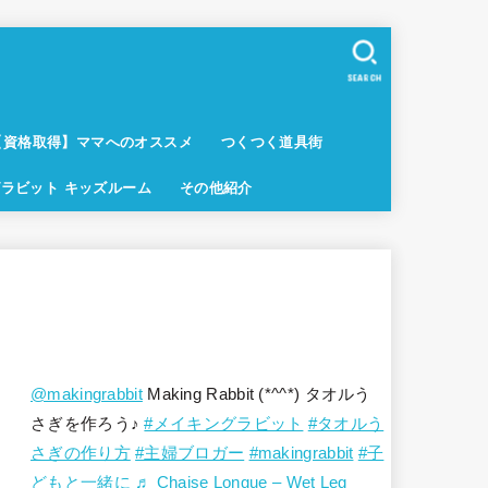
SEARCH
【資格取得】ママへのオススメ
つくつく道具街
ラビット キッズルーム
その他紹介
@makingrabbit
Making Rabbit (*^^*) タオルう
さぎを作ろう♪
#メイキングラビット
#タオルう
さぎの作り方
#主婦ブロガー
#makingrabbit
#子
どもと一緒に
♬ Chaise Longue – Wet Leg