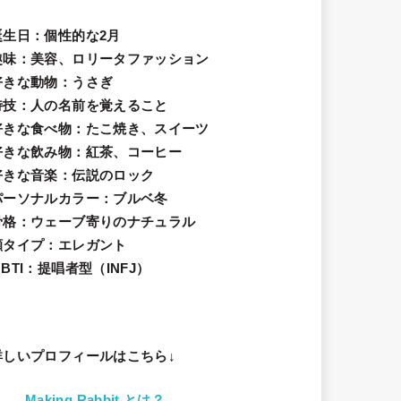
誕生日
：個性的な2月
趣味
：美容、ロリータファッション
好きな動物
：うさぎ
特技
：人の名前を覚えること
好きな食べ物
：たこ焼き、スイーツ
好きな飲み物：紅茶、コーヒー
好きな音楽：伝説のロック
パーソナルカラー：ブルベ冬
骨格：ウェーブ寄りのナチュラル
顔タイプ：エレガン
ト
BTI：提唱者型（INFJ）
詳しいプロフィールはこちら↓
Making Rabbit とは？