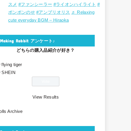
スメ
#ファンシーラー
#ライオンハイライト
#
ポンポンのせ
#アンブリオリス
♬ Relaxing
cute everyday BGM – Hiraoka
Making Rabbit アンケート♪
どちらの購入品紹介が好き？
flying tiger
SHEIN
View Results
olls Archive