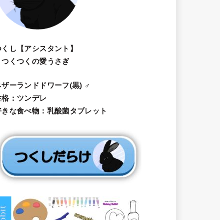
つくし【アシスタント】
・つくつくの愛うさぎ
ネザーランドドワーフ(黒) ♂
性格：ツンデレ
好きな食べ物：乳酸菌タブレット