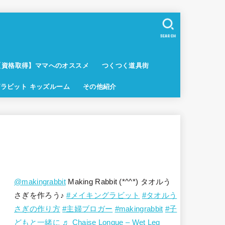
SEARCH
【資格取得】ママへのオススメ
つくつく道具街
ラビット キッズルーム
その他紹介
@makingrabbit
Making Rabbit (*^^*) タオルう
さぎを作ろう♪
#メイキングラビット
#タオルう
さぎの作り方
#主婦ブロガー
#makingrabbit
#子
どもと一緒に
♬ Chaise Longue – Wet Leg