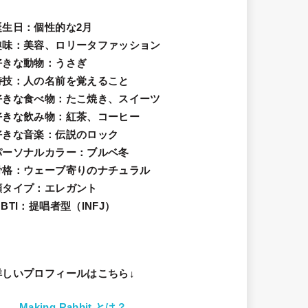
誕生日
：個性的な2月
趣味
：美容、ロリータファッション
好きな動物
：うさぎ
特技
：人の名前を覚えること
好きな食べ物
：たこ焼き、スイーツ
好きな飲み物：紅茶、コーヒー
好きな音楽：伝説のロック
パーソナルカラー：ブルベ冬
骨格：ウェーブ寄りのナチュラル
顔タイプ：エレガン
ト
BTI：提唱者型（INFJ）
詳しいプロフィールはこちら↓
Making Rabbit とは？