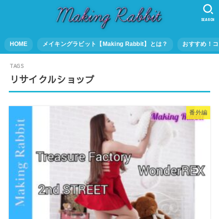
SEARCH
HOME
メイキングラビット【Making Rabbit】とは？
おすすめ！コ
リサイクルショップ
番外編