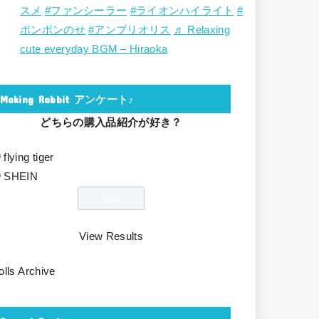
スメ
#ファンシーラー
#ライオンハイライト
#
ポンポンのせ
#アンブリオリス
♬ Relaxing
cute everyday BGM – Hiraoka
Making Rabbit アンケート♪
どちらの購入品紹介が好き？
flying tiger
SHEIN
View Results
olls Archive