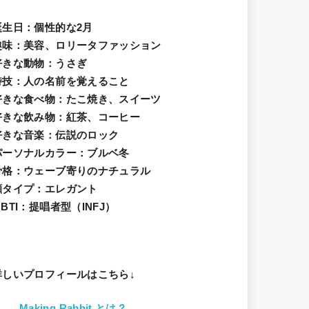
誕生日
：個性的な2月
趣味
：美容、ロリータファッション
好きな動物
：うさぎ
特技
：人の名前を覚えること
好きな食べ物
：たこ焼き、スイーツ
好きな飲み物：紅茶、コーヒー
好きな音楽：伝説のロック
パーソナルカラー：ブルベ冬
骨格：ウェーブ寄りのナチュラル
顔タイプ：エレガン
ト
BTI：提唱者型（INFJ）
詳しいプロフィールはこちら↓
Making Rabbit とは？