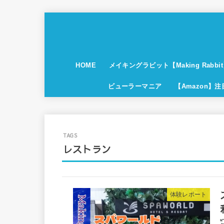
HOME
メイキングラビット【Making Rabbi
ビューラーマニア
【Amazon】
レストラン
体験レポート