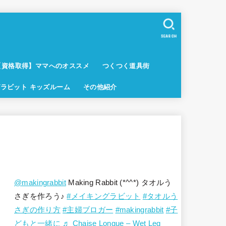
SEARCH
【資格取得】ママへのオススメ
つくつく道具街
ラビット キッズルーム
その他紹介
@makingrabbit
Making Rabbit (*^^*) タオルう
さぎを作ろう♪
#メイキングラビット
#タオルう
さぎの作り方
#主婦ブロガー
#makingrabbit
#子
どもと一緒に
♬ Chaise Longue – Wet Leg