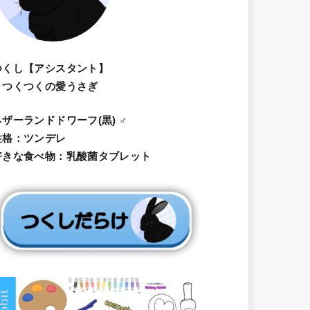
つくし【アシスタント】
・つくつくの愛うさぎ
ネザーランドドワーフ(黒) ♂
性格：ツンデレ
好きな食べ物：乳酸菌タブレット