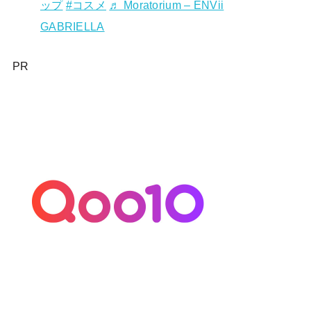
ップ
#コスメ
♬ Moratorium – ENVii
GABRIELLA
PR