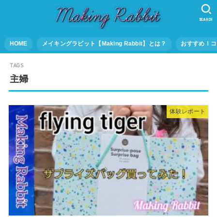
SEARCH
HOME
メイキングラビット【Making Rabbit】とは？
おすすめ！コ
主婦
体験レポート