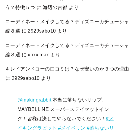
う？特徴５つ
に
海辺の古都
より
コーディネートメイクしてる？ディズニーカチューシャ
編８選
に
2929sabo10
より
コーディネートメイクしてる？ディズニーカチューシャ
編８選
に
xnxx max
より
キレイアンドコーの口コミは？なぜ安いのか３つの理由
に
2929sabo10
より
@makingrabbit
本当に落ちないリップ。
MAYBELLINE スーパーステイマットイン
ク！皆様は決してやらないでください！
#メ
イキングラビット
#メイベリン
#落ちないリ