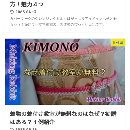
方！魅力４つ
2025.06.13
カバーマークのクレンジングミルクはがっつりアイメイクも落とせ
ちゃう！節約ワーママ主婦の、実体験のびっくり日記です。
番外編
着物の着付け教室が無料なのはなぜ？勧誘
はある？１例紹介
2025.08.24