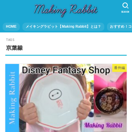
SEARCH
HOME
メイキングラビット【Making Rabbit】とは？
おすすめ！コ
京葉線
番外編