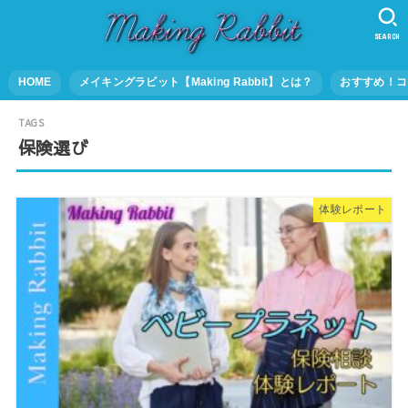
SEARCH
HOME
メイキングラビット【Making Rabbit】とは？
おすすめ！コ
保険選び
体験レポート