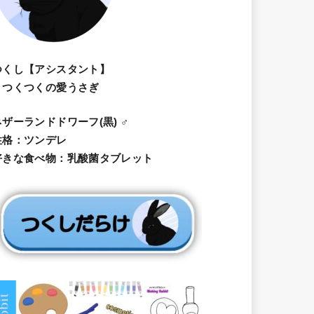
つくし【アシスタント】
・つくつくの愛うさぎ
ネザーランドドワーフ(黒) ♂
性格：ツンデレ
好きな食べ物：乳酸菌タブレット