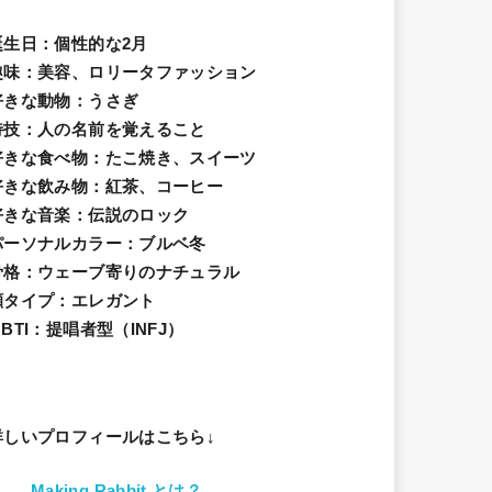
誕生日
：個性的な2月
趣味
：美容、ロリータファッション
好きな動物
：うさぎ
特技
：人の名前を覚えること
好きな食べ物
：たこ焼き、スイーツ
好きな飲み物：紅茶、コーヒー
好きな音楽：伝説のロック
パーソナルカラー：ブルベ冬
骨格：ウェーブ寄りのナチュラル
顔タイプ：エレガン
ト
BTI：提唱者型（INFJ）
詳しいプロフィールはこちら↓
Making Rabbit とは？