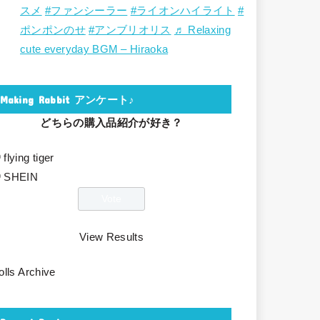
スメ
#ファンシーラー
#ライオンハイライト
#
ポンポンのせ
#アンブリオリス
♬ Relaxing
cute everyday BGM – Hiraoka
Making Rabbit アンケート♪
どちらの購入品紹介が好き？
flying tiger
SHEIN
View Results
olls Archive