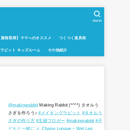
SEARCH
【資格取得】ママへのオススメ
つくつく道具街
ラビット キッズルーム
その他紹介
@makingrabbit
Making Rabbit (*^^*) タオルう
さぎを作ろう♪
#メイキングラビット
#タオルう
さぎの作り方
#主婦ブロガー
#makingrabbit
#子
どもと一緒に
♬ Chaise Longue – Wet Leg