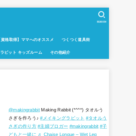
SEARCH
【資格取得】ママへのオススメ
つくつく道具街
ラビット キッズルーム
その他紹介
@makingrabbit
Making Rabbit (*^^*) タオルう
さぎを作ろう♪
#メイキングラビット
#タオルう
さぎの作り方
#主婦ブロガー
#makingrabbit
#子
どもと一緒に
♬ Chaise Longue – Wet Leg