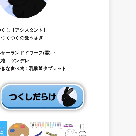
つくし【アシスタント】
・つくつくの愛うさぎ
ネザーランドドワーフ(黒) ♂
性格：ツンデレ
好きな食べ物：乳酸菌タブレット