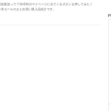
緊急配送って？SHEINのマイページに出てくるボタンを押してみた！
年末セールのまとめ買い購入品紹介です。
P