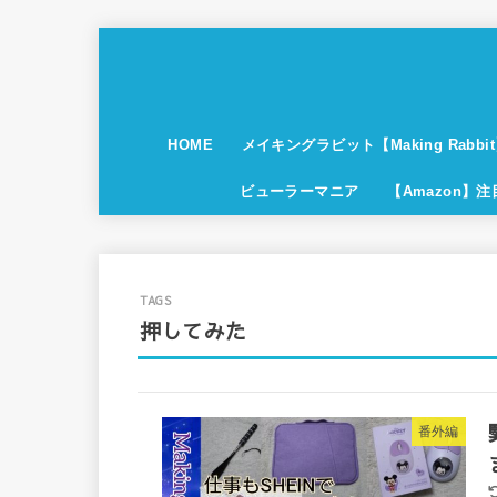
HOME
メイキングラビット【Making Rabbi
ビューラーマニア
【Amazon】
押してみた
番外編