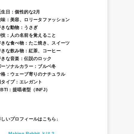
誕生日
：個性的な2月
趣味
：美容、ロリータファッション
好きな動物
：うさぎ
特技
：人の名前を覚えること
好きな食べ物
：たこ焼き、スイーツ
好きな飲み物：紅茶、コーヒー
好きな音楽：伝説のロック
パーソナルカラー：ブルベ冬
骨格：ウェーブ寄りのナチュラル
顔タイプ：エレガン
ト
BTI：提唱者型（INFJ）
詳しいプロフィールはこちら↓
Making Rabbit とは？