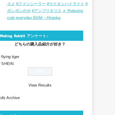
スメ
#ファンシーラー
#ライオンハイライト
#
ポンポンのせ
#アンブリオリス
♬ Relaxing
cute everyday BGM – Hiraoka
Making Rabbit アンケート♪
どちらの購入品紹介が好き？
flying tiger
SHEIN
View Results
olls Archive