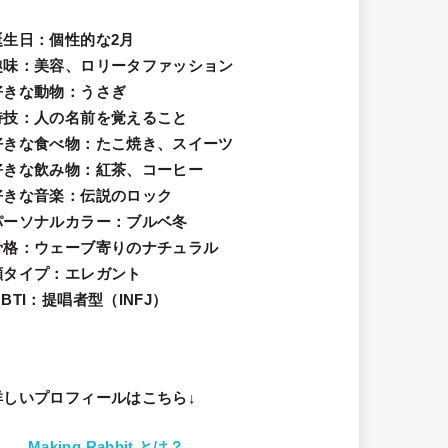
誕生日
：個性的な2月
趣味
：美容、ロリータファッション
好きな動物
：うさぎ
特技
：人の名前を覚えること
好きな食べ物
：たこ焼き、スイーツ
好きな飲み物：紅茶、コーヒー
好きな音楽：伝説のロック
パーソナルカラー：ブルベ冬
骨格：ウェーブ寄りのナチュラル
顔タイプ：エレガン
ト
BTI：提唱者型（INFJ）
詳しいプロフィールはこちら↓
Making Rabbit とは？