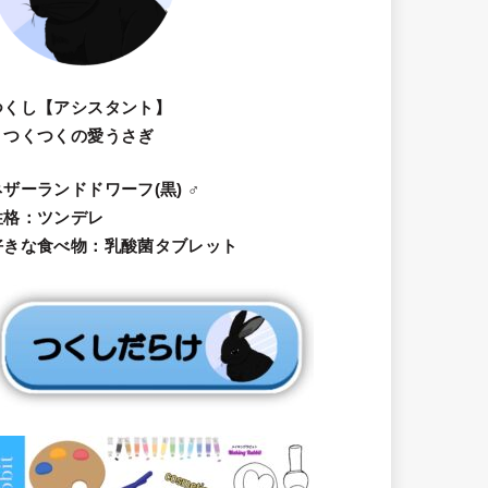
つくし【アシスタント】
・つくつくの愛うさぎ
ネザーランドドワーフ(黒) ♂
性格：ツンデレ
好きな食べ物：乳酸菌タブレット