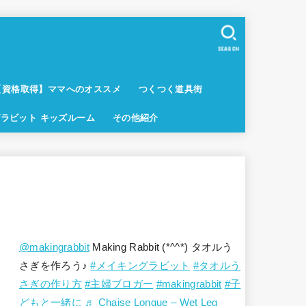
SEARCH
【資格取得】ママへのオススメ
つくつく道具街
ラビット キッズルーム
その他紹介
@makingrabbit
Making Rabbit (*^^*) タオルう
さぎを作ろう♪
#メイキングラビット
#タオルう
さぎの作り方
#主婦ブロガー
#makingrabbit
#子
どもと一緒に
♬ Chaise Longue – Wet Leg