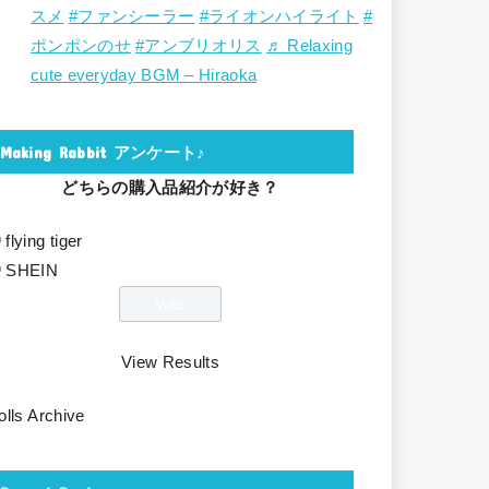
スメ
#ファンシーラー
#ライオンハイライト
#
ポンポンのせ
#アンブリオリス
♬ Relaxing
cute everyday BGM – Hiraoka
Making Rabbit アンケート♪
どちらの購入品紹介が好き？
flying tiger
SHEIN
View Results
olls Archive