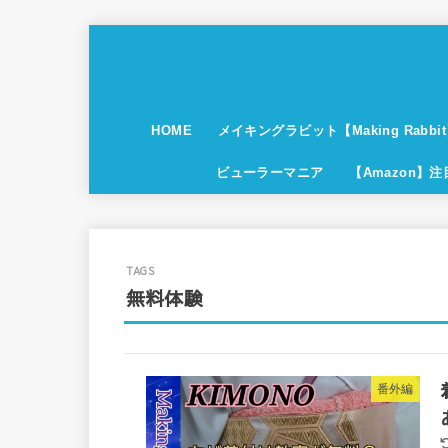
HOME
メイキングラビット【Making Rabbi
ビューラーマニア
【Amazon】
無料体験
番外編