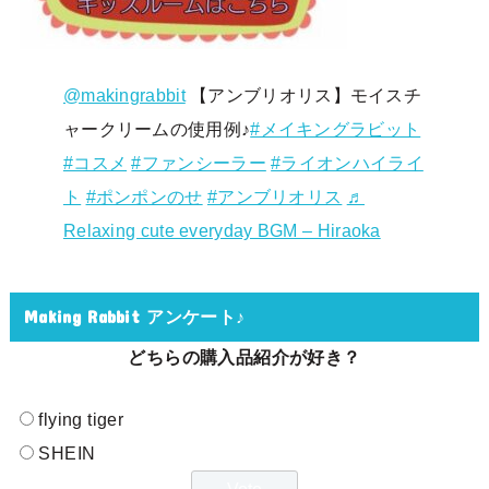
@makingrabbit
【アンブリオリス】モイスチ
ャークリームの使用例♪
#メイキングラビット
#コスメ
#ファンシーラー
#ライオンハイライ
ト
#ポンポンのせ
#アンブリオリス
♬
Relaxing cute everyday BGM – Hiraoka
Making Rabbit アンケート♪
どちらの購入品紹介が好き？
flying tiger
SHEIN