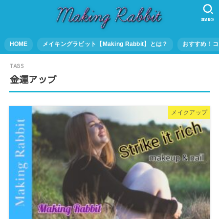
SEARCH
HOME
メイキングラビット【Making Rabbit】とは？
おすすめ！コ
金運アップ
メイクアップ