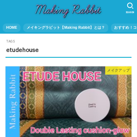
SEARCH
HOME
メイキングラビット【Making Rabbit】とは？
おすすめ！コ
etudehouse
メイクアップ