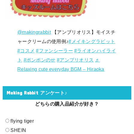
@makingrabbit
【アンブリオリス】モイスチ
ャークリームの使用例♪
#メイキングラビット
#コスメ
#ファンシーラー
#ライオンハイライ
ト
#ポンポンのせ
#アンブリオリス
♬
Relaxing cute everyday BGM – Hiraoka
Making Rabbit アンケート♪
どちらの購入品紹介が好き？
flying tiger
SHEIN