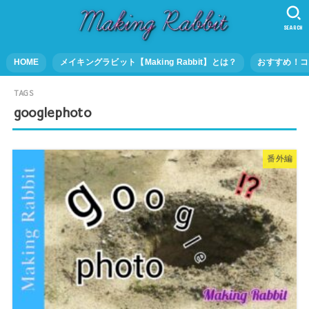
SEARCH
HOME
メイキングラビット【Making Rabbit】とは？
おすすめ！コ
googlephoto
番外編