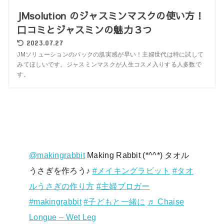
JMsolution のジャスミンマスクの使い方！
口コミとジャスミンの魅力３つ
2023.07.27
JMソリューションのパックの肌実感が早い！主婦世代は特に試して
みてほしいです。ジャスミンマスクが人生コスメ入りする人多数で
す。
@makingrabbit
Making Rabbit (*^^*) タオル
うさぎを作ろう♪
#メイキングラビット
#タオ
ルうさぎの作り方
#主婦ブロガー
#makingrabbit
#子どもと一緒に
♬ Chaise
Longue – Wet Leg