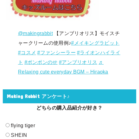
@makingrabbit
【アンブリオリス】モイスチ
ャークリームの使用例♪
#メイキングラビット
#コスメ
#ファンシーラー
#ライオンハイライ
ト
#ポンポンのせ
#アンブリオリス
♬
Relaxing cute everyday BGM – Hiraoka
Making Rabbit アンケート♪
どちらの購入品紹介が好き？
flying tiger
SHEIN