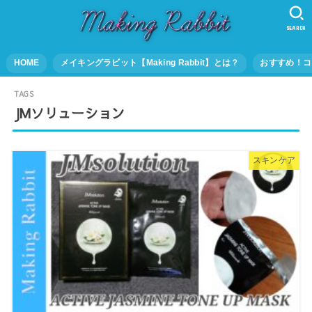
SEARCH
HOME
メイキングラビット【Making Rabbit】とは？
おすすめ！コ
JMソリューション
スキンケア