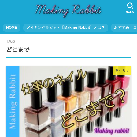
SEARCH
HOME
メイキングラビット【Making Rabbit】とは？
おすすめ！コ
どこまで
キャリア