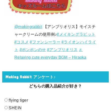
@makingrabbit
【アンブリオリス】モイスチ
ャークリームの使用例♪
#メイキングラビット
#コスメ
#ファンシーラー
#ライオンハイライ
ト
#ポンポンのせ
#アンブリオリス
♬
Relaxing cute everyday BGM – Hiraoka
Making Rabbit アンケート♪
どちらの購入品紹介が好き？
flying tiger
SHEIN