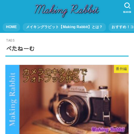
SEARCH
HOME
メイキングラビット【Making Rabbit】とは？
おすすめ！コ
ぺたねーむ
番外編