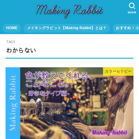
SEARCH
HOME
メイキングラビット【Making Rabbit】とは？
おすすめ！コ
わからない
カラーセラピー