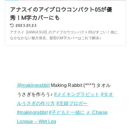
アナスイのアイブロウコンパクト05が優
秀！M字カバーにも
2023.01.23
アナスイ【ANNA SUI】のアイブロウコンパクト05がすごい！他に
なかなかない魅力発見。髪型のM字カバーはこれで解決♪
@makingrabbit
Making Rabbit (*^^*) タオル
うさぎを作ろう♪
#メイキングラビット
#タオ
ルうさぎの作り方
#主婦ブロガー
#makingrabbit
#子どもと一緒に
♬ Chaise
Longue – Wet Leg