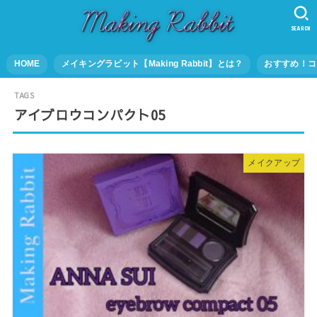
SEARCH
HOME
メイキングラビット【Making Rabbit】とは？
おすすめ！コ
アイブロウコンパクト05
メイクアップ