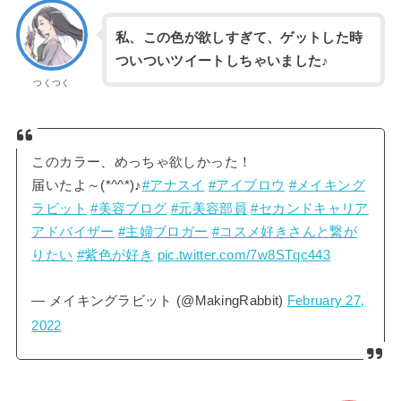
私、この色が欲しすぎて、ゲットした時
ついついツイートしちゃいました♪
つくつく
このカラー、めっちゃ欲しかった！
届いたよ～(*^^*)♪
#アナスイ
#アイブロウ
#メイキング
ラビット
#美容ブログ
#元美容部員
#セカンドキャリア
アドバイザー
#主婦ブロガー
#コスメ好きさんと繋が
りたい
#紫色が好き
pic.twitter.com/7w8STqc443
— メイキングラビット (@MakingRabbit)
February 27,
2022