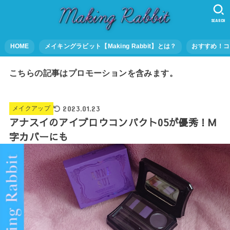
SEARCH
HOME
メイキングラビット【Making Rabbit】とは？
おすすめ！コ
こちらの記事はプロモーションを含みます。
2023.01.23
メイクアップ
アナスイのアイブロウコンパクト05が優秀！M
字カバーにも