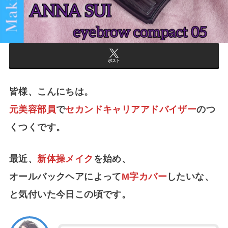
ポスト
皆様、こんにちは。
元美容部員
で
セカンドキャリアアドバイザー
のつ
くつくです。
最近、
新体操メイク
を始め、
オールバックヘアによって
M字カバー
したいな、
と気付いた今日この頃です。