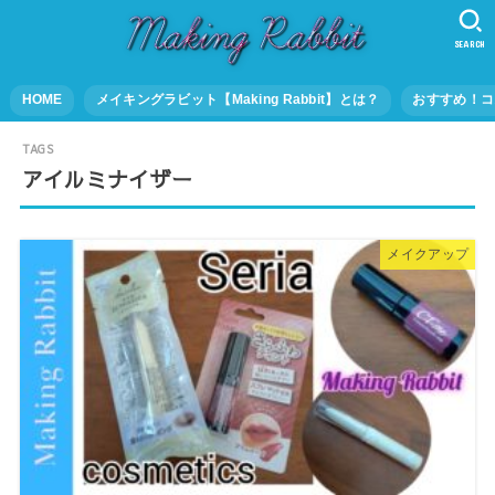
SEARCH
HOME
メイキングラビット【Making Rabbit】とは？
おすすめ！コ
アイルミナイザー
メイクアップ