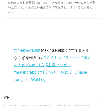
前向きになれる言葉が知りたい！そう思ってこのページにたどり着
いた方、ちょっとの言い換えで肩の荷をひとつづつ下ろしません
か？
@makingrabbit
Making Rabbit (*^^*) タオル
うさぎを作ろう♪
#メイキングラビット
#タオ
ルうさぎの作り方
#主婦ブロガー
#makingrabbit
#子どもと一緒に
♬ Chaise
Longue – Wet Leg
PR