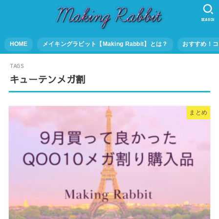
SEARCH
HOME
メイキングラビット【Making Rabbit】とは？
おすすめ！コ
キューテンメガ割
まとめ