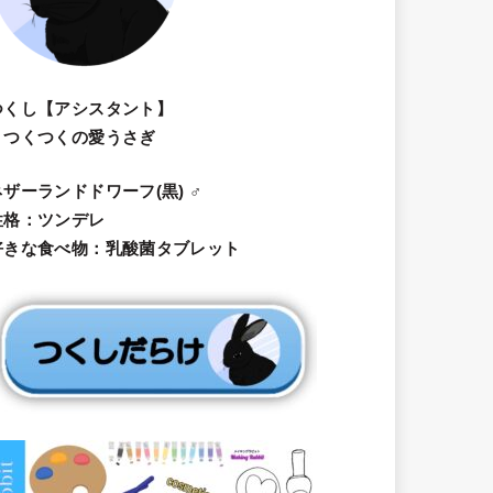
つくし【アシスタント】
・つくつくの愛うさぎ
ネザーランドドワーフ(黒) ♂
性格：ツンデレ
好きな食べ物：乳酸菌タブレット