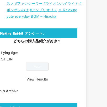
スメ
#ファンシーラー
#ライオンハイライト
#
ポンポンのせ
#アンブリオリス
♬ Relaxing
cute everyday BGM – Hiraoka
Making Rabbit アンケート♪
どちらの購入品紹介が好き？
flying tiger
SHEIN
View Results
olls Archive