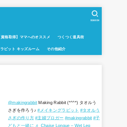
SEARCH
【資格取得】ママへのオススメ
つくつく道具街
ラビット キッズルーム
その他紹介
@makingrabbit
Making Rabbit (*^^*) タオルう
さぎを作ろう♪
#メイキングラビット
#タオルう
さぎの作り方
#主婦ブロガー
#makingrabbit
#子
どもと一緒に
♬ Chaise Longue – Wet Leg