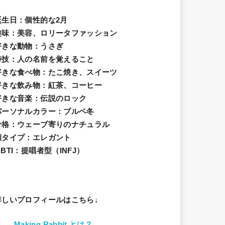
誕生日
：個性的な2月
趣味
：美容、ロリータファッション
好きな動物
：うさぎ
特技
：人の名前を覚えること
好きな食べ物
：たこ焼き、スイーツ
好きな飲み物：紅茶、コーヒー
好きな音楽：伝説のロック
パーソナルカラー：ブルベ冬
骨格：ウェーブ寄りのナチュラル
顔タイプ：エレガン
ト
BTI：提唱者型（INFJ）
詳しいプロフィールはこちら↓
Making Rabbit とは？