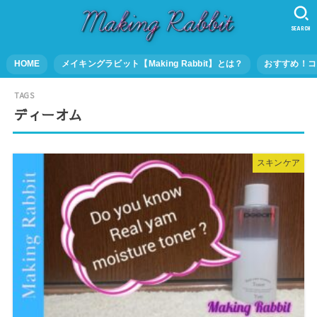
SEARCH
HOME
メイキングラビット【Making Rabbit】とは？
おすすめ！コ
ディーオム
スキンケア