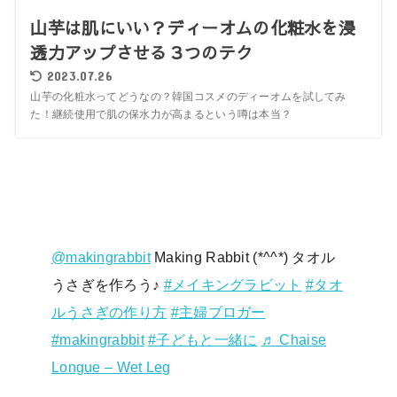
山芋は肌にいい？ディーオムの化粧水を浸
透力アップさせる３つのテク
2023.07.26
山芋の化粧水ってどうなの？韓国コスメのディーオムを試してみ
た！継続使用で肌の保水力が高まるという噂は本当？
@makingrabbit
Making Rabbit (*^^*) タオル
うさぎを作ろう♪
#メイキングラビット
#タオ
ルうさぎの作り方
#主婦ブロガー
#makingrabbit
#子どもと一緒に
♬ Chaise
Longue – Wet Leg