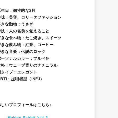
誕生日
：個性的な2月
趣味
：美容、ロリータファッション
好きな動物
：うさぎ
特技
：人の名前を覚えること
好きな食べ物
：たこ焼き、スイーツ
好きな飲み物：紅茶、コーヒー
好きな音楽：伝説のロック
パーソナルカラー：ブルベ冬
骨格：ウェーブ寄りのナチュラル
顔タイプ：エレガン
ト
BTI：提唱者型（INFJ）
詳しいプロフィールはこちら↓
Making Rabbit とは？