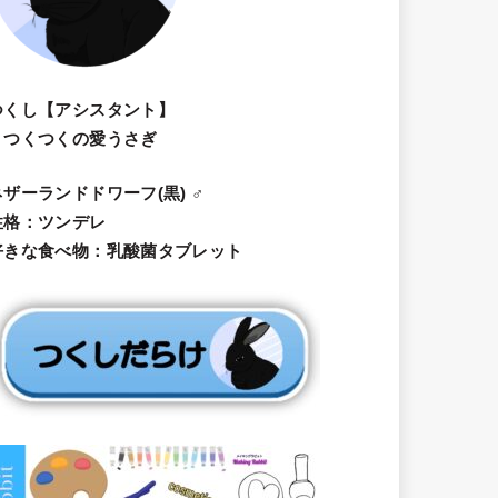
つくし【アシスタント】
・つくつくの愛うさぎ
ネザーランドドワーフ(黒) ♂
性格：ツンデレ
好きな食べ物：乳酸菌タブレット