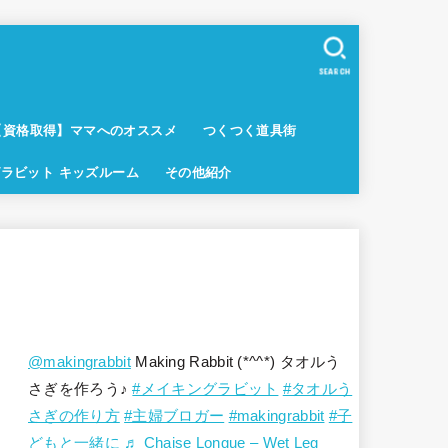
SEARCH
【資格取得】ママへのオススメ
つくつく道具街
ラビット キッズルーム
その他紹介
@makingrabbit
Making Rabbit (*^^*) タオルう
さぎを作ろう♪
#メイキングラビット
#タオルう
さぎの作り方
#主婦ブロガー
#makingrabbit
#子
どもと一緒に
♬ Chaise Longue – Wet Leg