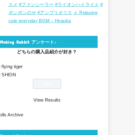
スメ
#ファンシーラー
#ライオンハイライト
#
ポンポンのせ
#アンブリオリス
♬ Relaxing
cute everyday BGM – Hiraoka
Making Rabbit アンケート♪
どちらの購入品紹介が好き？
flying tiger
SHEIN
View Results
olls Archive