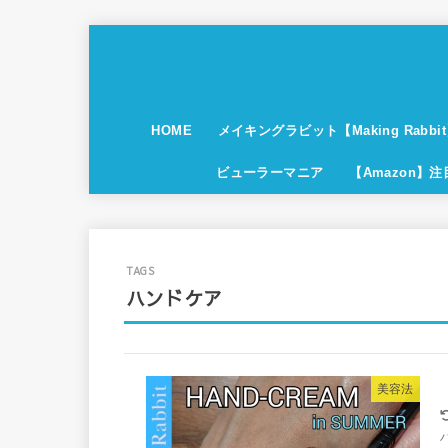
HOME
メイキングラビット【Making Rabbi
ビューラーマニア
【Amazon】
ハンドケア
美容法