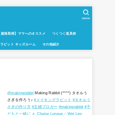
SEARCH
【資格取得】ママへのオススメ
つくつく道具街
ラビット キッズルーム
その他紹介
@makingrabbit
Making Rabbit (*^^*) タオルう
さぎを作ろう♪
#メイキングラビット
#タオルう
さぎの作り方
#主婦ブロガー
#makingrabbit
#子
どもと一緒に
♬ Chaise Longue – Wet Leg