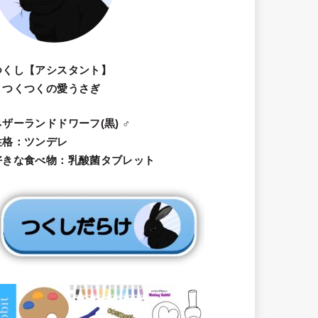
つくし【アシスタント】
・つくつくの愛うさぎ
ネザーランドドワーフ(黒) ♂
性格：ツンデレ
好きな食べ物：乳酸菌タブレット