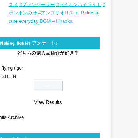
スメ
#ファンシーラー
#ライオンハイライト
#
ポンポンのせ
#アンブリオリス
♬ Relaxing
cute everyday BGM – Hiraoka
Making Rabbit アンケート♪
どちらの購入品紹介が好き？
flying tiger
SHEIN
View Results
olls Archive