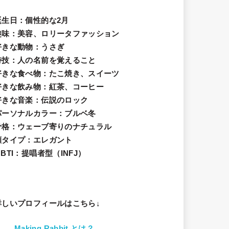
誕生日
：個性的な2月
趣味
：美容、ロリータファッション
好きな動物
：うさぎ
特技
：人の名前を覚えること
好きな食べ物
：たこ焼き、スイーツ
好きな飲み物：紅茶、コーヒー
好きな音楽：伝説のロック
パーソナルカラー：ブルベ冬
骨格：ウェーブ寄りのナチュラル
顔タイプ：エレガン
ト
BTI：提唱者型（INFJ）
詳しいプロフィールはこちら↓
Making Rabbit とは？